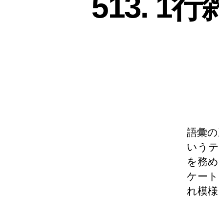
513. 
語彙の
いうテ
を務め
ケート
れ模様 