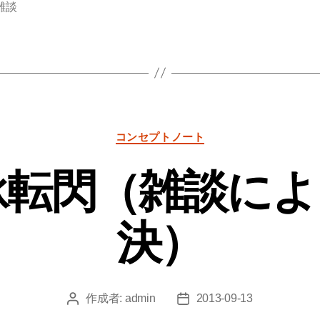
雑談
カ
コンセプトノート
テ
ゴ
 起承転閃（雑談に
リ
ー
決）
作成者:
admin
2013-09-13
投
投
稿
稿