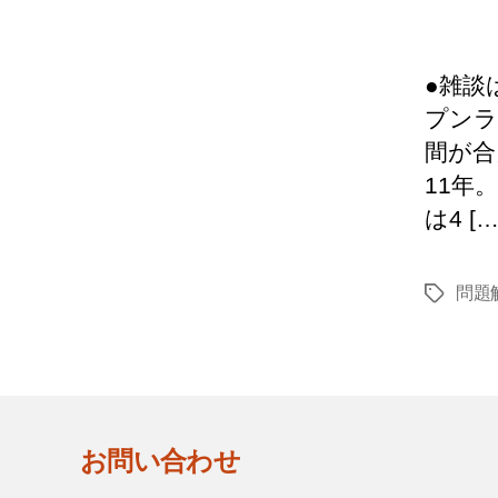
●雑談
プンラ
間が合
11年
は4 […
問題
タ
グ
お問い合わせ