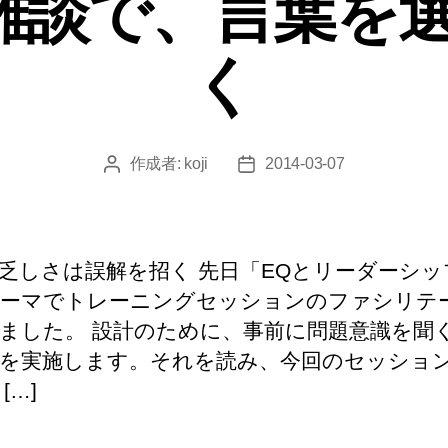
1行雑談で、言葉
ー
く
作成者:
koji
2014-03-07
投
投
稿
稿
者
日
乏しさは誤解を招く 先日「EQとリーダーシッ
ーマでトレーニングセッションのファシリテ
ました。 設計のために、事前に問題意識を聞
を実施します。それを読み、今回のセッショ
[…]