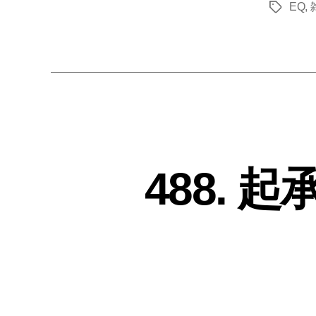
EQ
,
タ
グ
488.