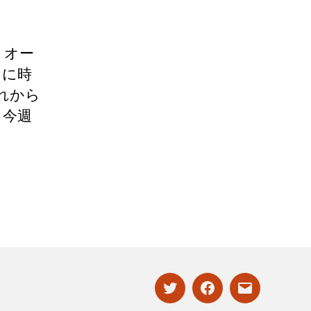
うオー
日に時
れから
、今週
twitter
facebook
mailto