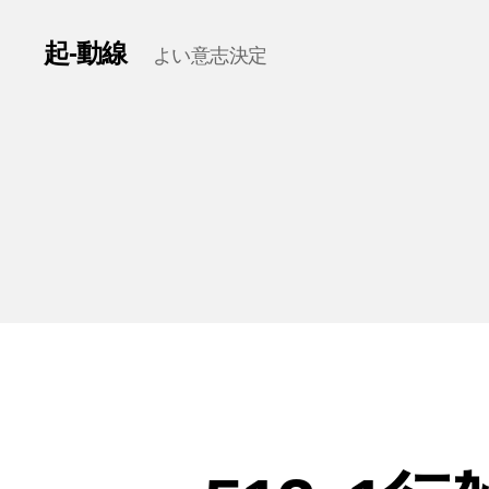
起-動線
よい意志決定