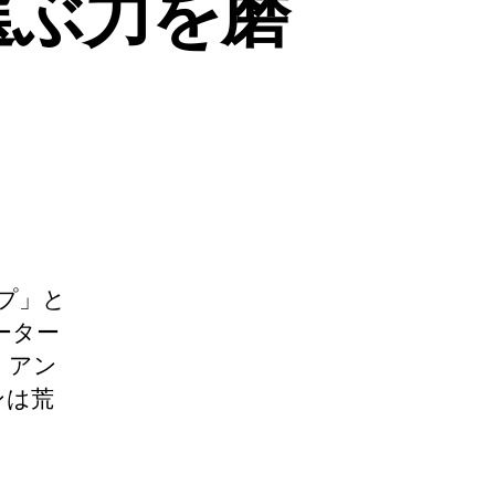
を選ぶ力を磨
プ」と
ーター
くアン
ンは荒