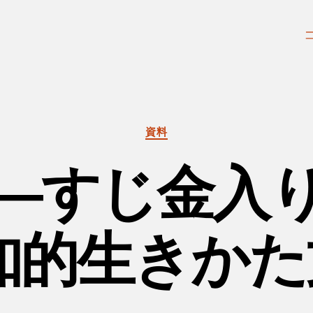
カ
資料
テ
ゴ
―すじ金入
リ
ー
知的生きか