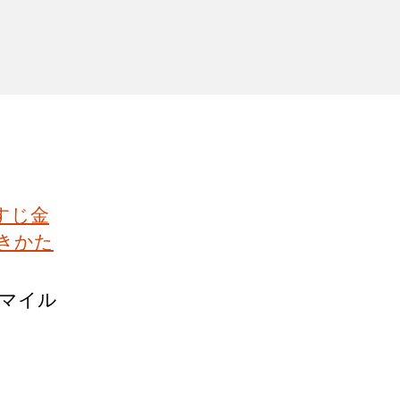
すじ金
きかた
スマイル