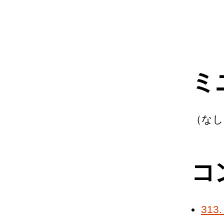
ミ
（なし
コ
31