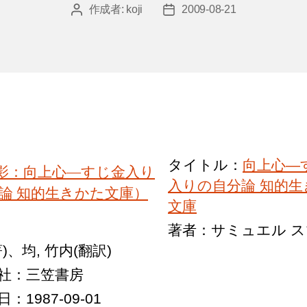
作成者:
koji
2009-08-21
投
投
稿
稿
者
日
タイトル：
向上心―
入りの自分論 知的生
文庫
著者：サミュエル 
)、均, 竹内(翻訳)
社：三笠書房
：1987-09-01