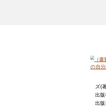
ズ(著
出版
出版日