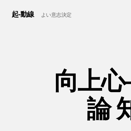
起-動線
よい意志決定
向上心
論 