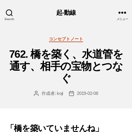
起-動線
Search
メニュー
カ
コンセプトノート
テ
762. 橋を築く、水道管を
ゴ
リ
通す、相手の宝物とつな
ー
ぐ
作成者:
koji
2019-02-08
投
投
稿
稿
者
日
「橋を築いていませんね」