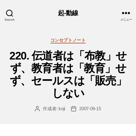
起-動線
Search
メニュー
カ
コンセプトノート
テ
220. 伝道者は「布教」せ
ゴ
リ
ず、教育者は「教育」せ
ー
ず、セールスは「販売」
しない
作成者:
koji
2007-06-15
投
投
稿
稿
者
日