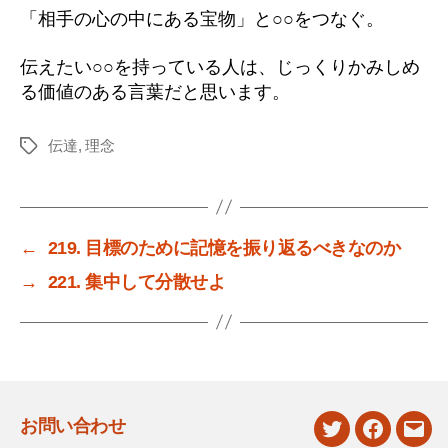
「相手の心の中にある宝物」と○○をつなぐ。
伝えたい○○を持っている人は、じっくりかみしめ
る価値のある言葉だと思います。
伝達
,
理念
タ
グ
←
219. 目標のために記憶を振り返るべきなのか
→
221. 集中して分散せよ
お問い合わせ
twitter
facebook
mail