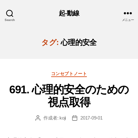
起-動線
Search
メニュー
タグ:
心理的安全
カ
コンセプトノート
テ
691. 心理的安全のための
ゴ
リ
視点取得
ー
作成者:
koji
2017-09-01
投
投
稿
稿
者
日