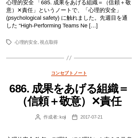
心理的安全 「685. 成果をあげる組織＝（信頼＋敬
意）✕責任」というノートで、「心理的安全」
(psychological safety) に触れました。先週目を通
した “High-Performing Teams Ne […]
心理的安全
,
視点取得
タ
グ
カ
コンセプトノート
テ
686. 成果をあげる組織＝
ゴ
リ
（信頼＋敬意）✕責任
ー
作成者:
koji
2017-07-21
投
投
稿
稿
者
日