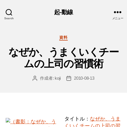
起-動線
Search
メニュー
カ
資料
テ
なぜか、うまくいくチー
ゴ
リ
ムの上司の習慣術
ー
作成者:
koji
2010-08-13
投
投
稿
稿
者
日
タイトル：
なぜか、うま
くいくチームの上司の習