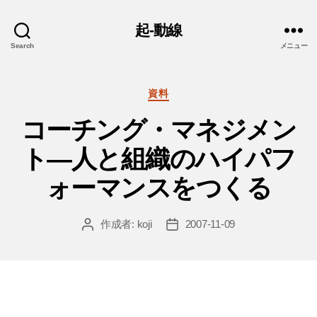
起-動線
Search
メニュー
カ
資料
テ
コーチング・マネジメン
ゴ
リ
ト―人と組織のハイパフ
ー
ォーマンスをつくる
作成者:
koji
2007-11-09
投
投
稿
稿
者
日