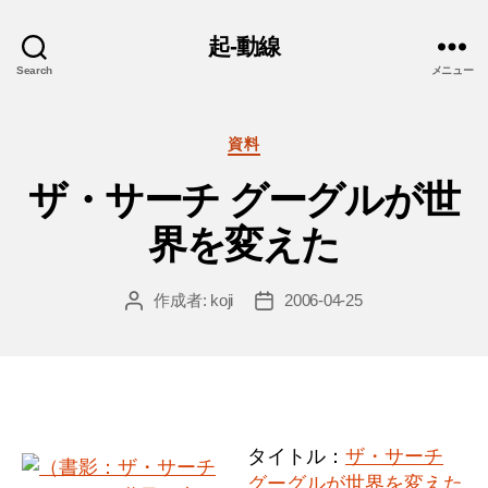
起-動線
Search
メニュー
カ
資料
テ
ザ・サーチ グーグルが世
ゴ
リ
界を変えた
ー
作成者:
koji
2006-04-25
投
投
稿
稿
者
日
タイトル：
ザ・サーチ
グーグルが世界を変えた