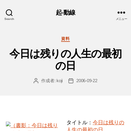
起-動線
Search
メニュー
カ
資料
テ
今日は残りの人生の最初
ゴ
リ
の日
ー
作成者:
koji
2006-09-22
投
投
稿
稿
者
日
タイトル：
今日は残りの
人生の最初の日