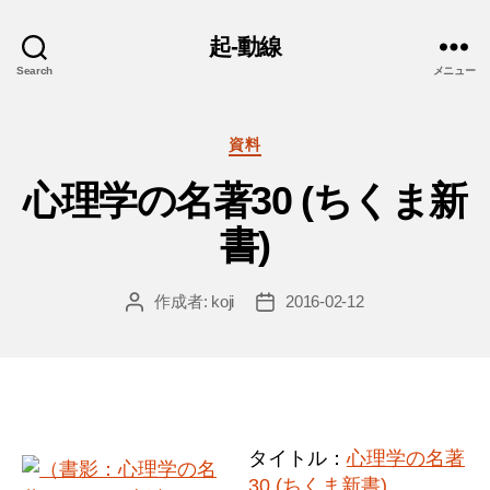
起-動線
Search
メニュー
カ
資料
テ
心理学の名著30 (ちくま新
ゴ
リ
書)
ー
作成者:
koji
2016-02-12
投
投
稿
稿
者
日
タイトル：
心理学の名著
30 (ちくま新書)