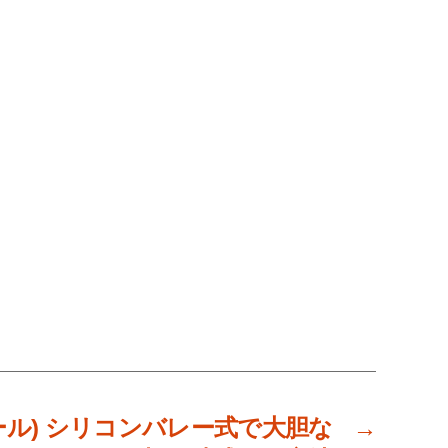
ール) シリコンバレー式で大胆な
→