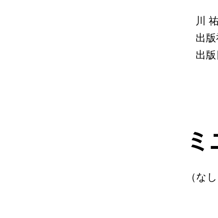
川 
出版
出版日
ミ
（なし