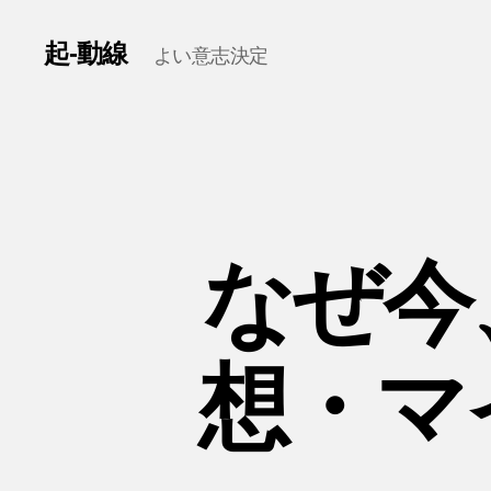
起-動線
よい意志決定
なぜ今
想・マ