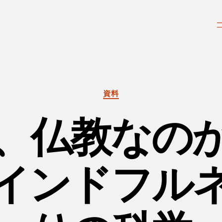
カ
資料
テ
ゴ
、仏教なの
リ
ー
インドフル