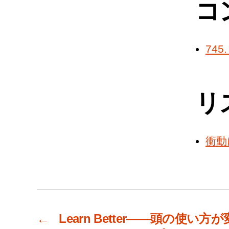
コ
74
リ
衝動
←
Learn Better――頭の使い