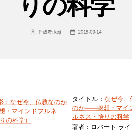
りの科学
作成者:
koji
2018-09-14
投
投
稿
稿
者
日
タイトル：
なぜ今、
のか――瞑想・マイ
ルネス・悟りの科学
著者：ロバート ライ