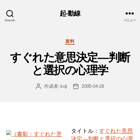
起-動線
Search
メニュー
カ
資料
テ
すぐれた意思決定―判断
ゴ
リ
と選択の心理学
ー
作成者:
koji
2005-04-28
投
投
稿
稿
者
日
タイトル：
すぐれた意思
決定―判断と選択の心理