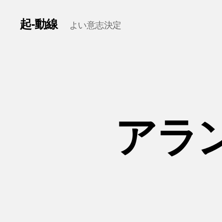
起-動線
よい意志決定
アラン