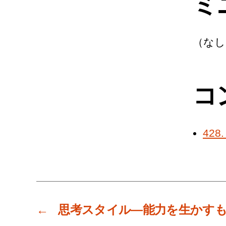
ミ
（なし
コ
42
←
思考スタイル―能力を生かす