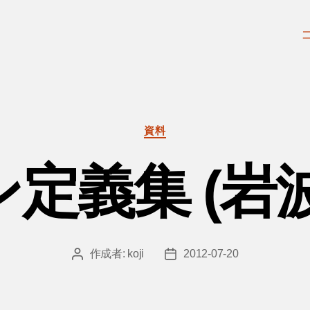
カ
資料
テ
ゴ
定義集 (岩
リ
ー
作成者:
koji
2012-07-20
投
投
稿
稿
者
日