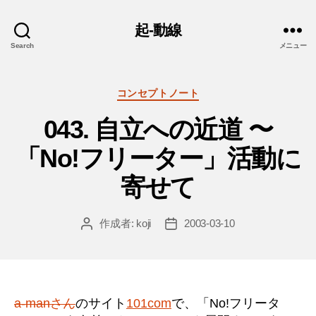
起-動線
Search
メニュー
カ
コンセプトノート
テ
043. 自立への近道 〜
ゴ
リ
「No!フリーター」活動に
ー
寄せて
作成者:
koji
2003-03-10
投
投
稿
稿
者
日
a-manさん
のサイト
101com
で、「No!フリータ