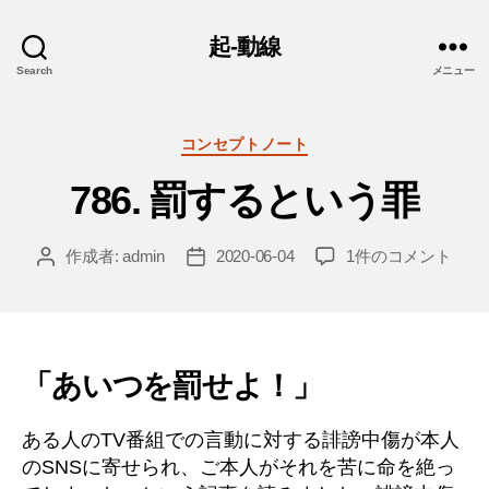
起-動線
Search
メニュー
カ
コンセプトノート
テ
786. 罰するという罪
ゴ
リ
ー
786.
作成者:
admin
2020-06-04
1件のコメント
投
投
罰
稿
稿
す
者
日
る
と
い
「あいつを罰せよ！」
う
罪
ある人のTV番組での言動に対する誹謗中傷が本人
へ
のSNSに寄せられ、ご本人がそれを苦に命を絶っ
の