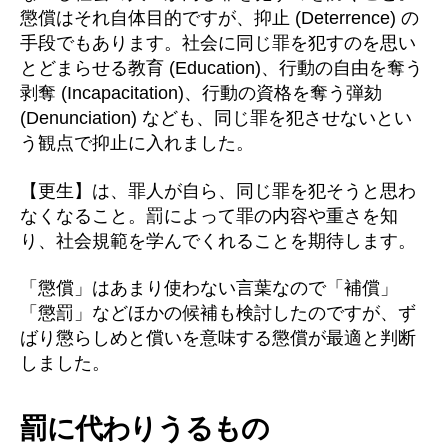
懲償はそれ自体目的ですが、抑止 (Deterrence) の
手段でもあります。社会に同じ罪を犯すのを思い
とどまらせる教育 (Education)、行動の自由を奪う
剥奪 (Incapacitation)、行動の資格を奪う弾劾
(Denunciation) なども、同じ罪を犯させないとい
う観点で抑止に入れました。
【更生】は、罪人が自ら、同じ罪を犯そうと思わ
なくなること。罰によって罪の内容や重さを知
り、社会規範を学んでくれることを期待します。
「懲償」はあまり使わない言葉なので「補償」
「懲罰」などほかの候補も検討したのですが、ず
ばり懲らしめと償いを意味する懲償が最適と判断
しました。
罰に代わりうるもの