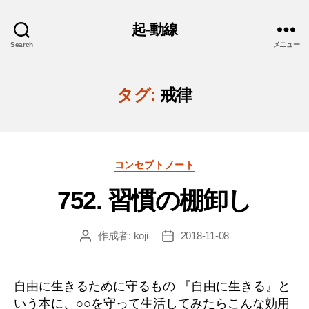
起-動線
Search
メニュー
タグ:
戒律
カ
コンセプトノート
テ
752. 習慣の棚卸し
ゴ
リ
ー
作成者:
koji
2018-11-08
投
投
稿
稿
者
日
自由に生きるために守るもの 『自由に生きる』と
いう本に、○○を守って生活してみたらこんな効用