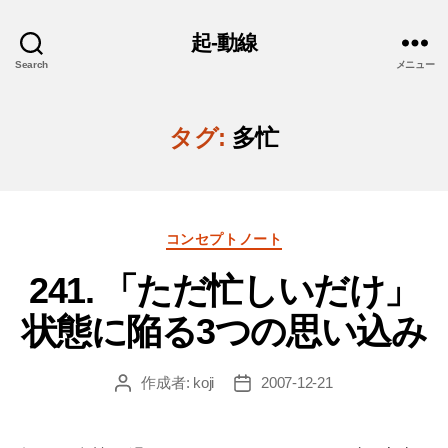
起-動線
Search
メニュー
タグ:
多忙
カ
コンセプトノート
テ
241. 「ただ忙しいだけ」
ゴ
リ
状態に陥る3つの思い込み
ー
作成者:
koji
2007-12-21
投
投
稿
稿
者
日