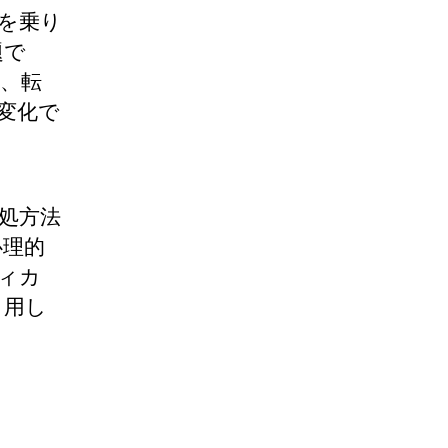
を乗り
題で
、転
変化で
）
処方法
心理的
ィカ
引用し