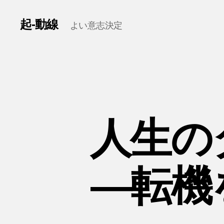
起-動線
よい意志決定
人生の
―転機