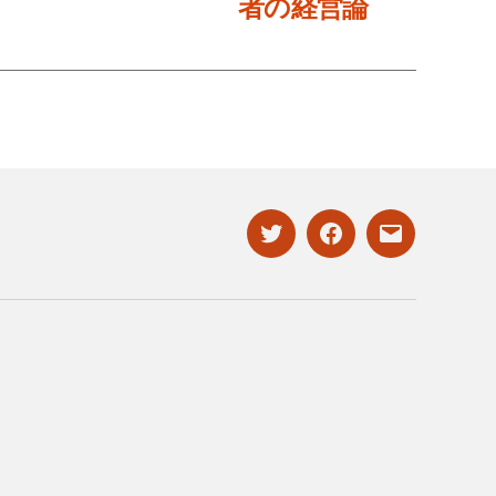
者の経営論
twitter
facebook
mailto