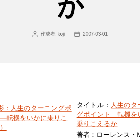
か
作成者:
koji
2007-03-01
投
投
稿
稿
者
日
タイトル：
人生のタ
グポイント―転機を
乗りこえるか
著者：ローレンス・M