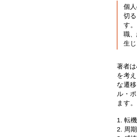
個人
切る
す。
職、
生じ
著者は
を考え
な遷移
ル・ポ
ます。
1. 
2. 