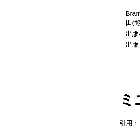
Bra
田(
出版
出版日
ミ
引用：