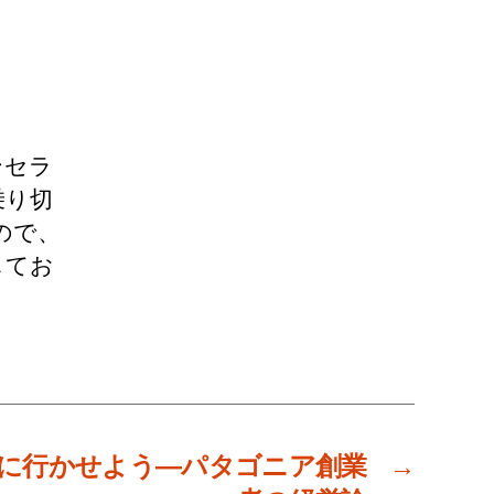
ンセラ
乗り切
ので、
してお
に行かせよう―パタゴニア創業
→