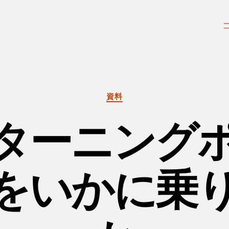
カ
資料
テ
ゴ
ターニング
リ
ー
をいかに乗