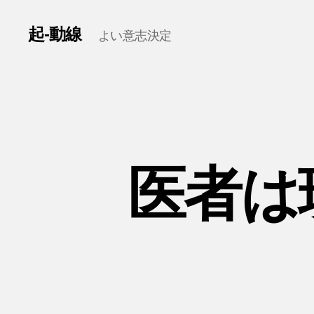
起-動線
よい意志決定
医者は