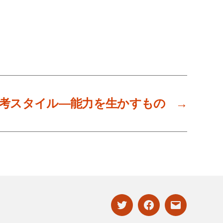
考スタイル―能力を生かすもの
→
twitter
facebook
mailto