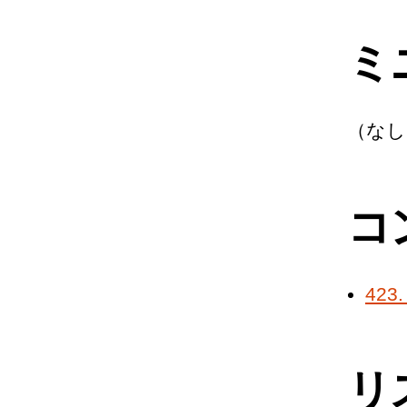
ミ
（なし
コ
42
リ