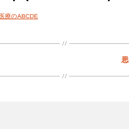
医療のABCDE
思