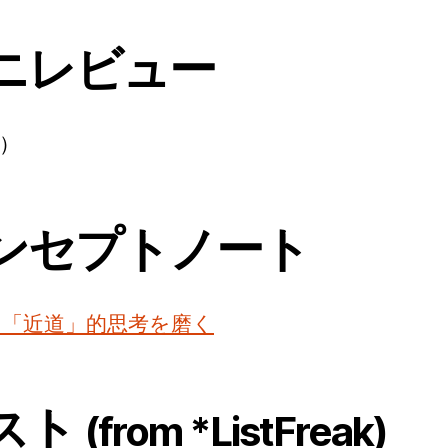
ニレビュー
）
ンセプトノート
3. 「近道」的思考を磨く
スト
(from *ListFreak)