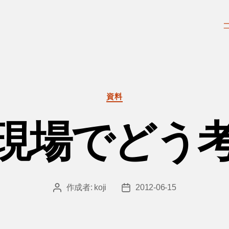
カ
資料
テ
ゴ
現場でどう
リ
ー
作成者:
koji
2012-06-15
投
投
稿
稿
者
日