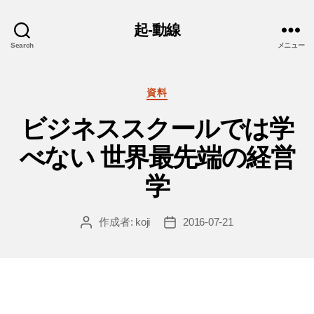
起-動線
Search
メニュー
カ
資料
テ
ビジネススクールでは学
ゴ
リ
べない 世界最先端の経営
ー
学
作成者:
koji
2016-07-21
投
投
稿
稿
者
日