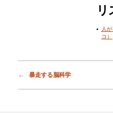
リ
人が
コ）
←
暴走する脳科学