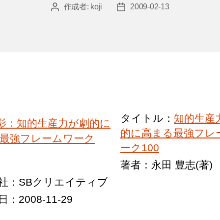
作成者:
koji
2009-02-13
投
投
稿
稿
者
日
タイトル：
知的生産
的に高まる最強フレ
ーク100
著者：永田 豊志(著)
社：SBクリエイティブ
：2008-11-29