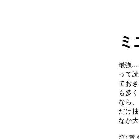
ミ
最強…
って読
ておき
も多く
なら、
だけ抽
なか大
第1章