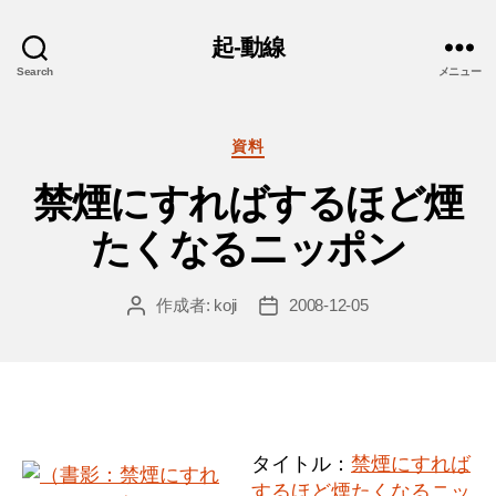
起-動線
Search
メニュー
カ
資料
テ
禁煙にすればするほど煙
ゴ
リ
たくなるニッポン
ー
作成者:
koji
2008-12-05
投
投
稿
稿
者
日
タイトル：
禁煙にすれば
するほど煙たくなるニッ