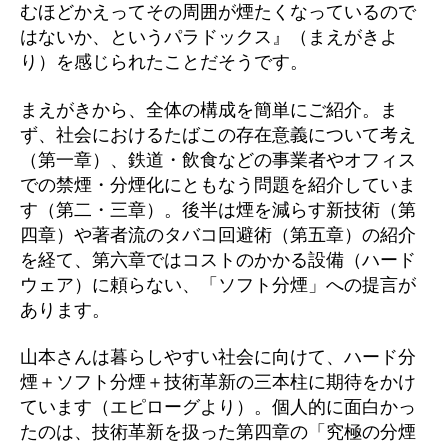
むほどかえってその周囲が煙たくなっているので
はないか、というパラドックス』（まえがきよ
り）を感じられたことだそうです。
まえがきから、全体の構成を簡単にご紹介。ま
ず、社会におけるたばこの存在意義について考え
（第一章）、鉄道・飲食などの事業者やオフィス
での禁煙・分煙化にともなう問題を紹介していま
す（第二・三章）。後半は煙を減らす新技術（第
四章）や著者流のタバコ回避術（第五章）の紹介
を経て、第六章ではコストのかかる設備（ハード
ウェア）に頼らない、「ソフト分煙」への提言が
あります。
山本さんは暮らしやすい社会に向けて、ハード分
煙＋ソフト分煙＋技術革新の三本柱に期待をかけ
ています（エピローグより）。個人的に面白かっ
たのは、技術革新を扱った第四章の「究極の分煙