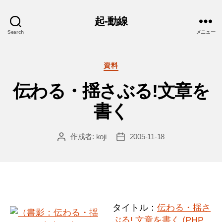
起-動線
Search
メニュー
カ
資料
テ
伝わる・揺さぶる!文章を
ゴ
リ
書く
ー
作成者:
koji
2005-11-18
投
投
稿
稿
者
日
タイトル：
伝わる・揺さ
ぶる! 文章を書く (PHP