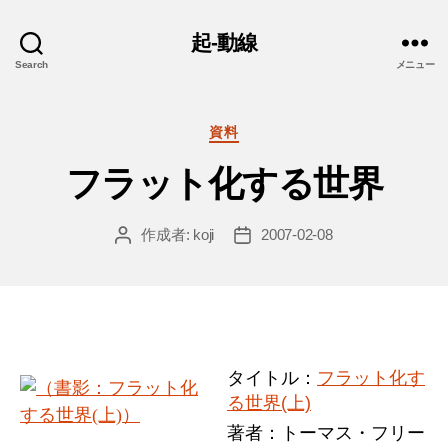
起-動線
Search
メニュー
カ
資料
テ
フラット化する世界
ゴ
リ
ー
作成者:
koji
2007-02-08
投
投
稿
稿
者
日
タイトル：
フラット化す
る世界(上)
著者：トーマス・フリー