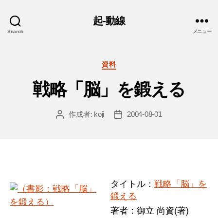
起-動線
Search
メニュー
カ
資料
テ
戦略「脳」を鍛える
ゴ
リ
ー
作成者:
koji
2004-08-01
投
投
稿
稿
者
日
タイトル：
戦略「脳」を
鍛える
著者：御立 尚資(著)