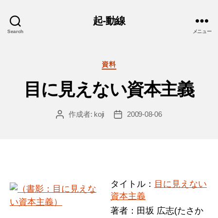
起-動線
Search
メニュー
カ
資料
テ
目に見えない資本主義
ゴ
リ
ー
作成者:
koji
2009-08-06
投
投
稿
稿
者
日
タイトル：
目に見えない
資本主義
著者：田坂 広志(たさか