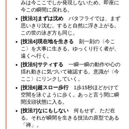
みは今ここでしか発現しないため、即座に
今この瞬間に戻れる。
[技法3]まずは沈め
バタフライでは、まず
思いきり沈む。すると自然に浮き上がる。
この世の泳ぎ方も同じ。
[技法4]現在地を生きる
刻一刻の〈今こ
こ〉を大事に生きる。ゆっくり行く者が、
遠くへ行く。
[技法5]サティする
一瞬一瞬の動作や心の
揺れ動きに気づいて確認する。意識が〈今
ここ〉にリンクしていく。
[技法6]超スロー歩行
1歩15秒ほどかけて
空間を泳ぐように歩く。あっと言う間に瞬
間没頭状態に入る。
[技法7]なにもしない
何もせず、ただ在
る。それが瞬間を生きる技法の原型である
「禅」。