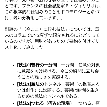
とです。フランスの社会思想家Ｐ・ヴィリリオは､
この根本的な仕組みのことをドロモロジーと名づ
け、鋭い分析をしています。』
副題の「〈今ここ〉に佇む技法」については、章
末のコラムで1〜2頁ずつ紹介されるにとどまって
いるのですが、興味があったので要約を付けてリ
スト化してみました。
[技法0]苦行の一分間
一分間、任意の対象
に意識を向け続ける。今この瞬間に立ち会
うことの難しさを実感する。
[技法1]魔法のトンネル
芸術（の鑑賞ある
いは創作）に没頭する。芸術は瞬間を生き
るための魔法のトンネルである。
[技法2]つねる（痛みの現場）
つねる。痛