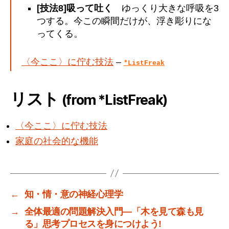
[技法8]吸って吐く
ゆっくり大きな呼吸を3
つする。今この瞬間だけが、浮き彫りにな
ってくる。
〈今ここ〉に佇む技法
–
*ListFreak
リスト
(from *ListFreak)
〈今ここ〉に佇む技法
家庭の社会的な機能
←
知・情・意の神経心理学
→
全体最適の問題解決入門―「木を見て森も見
る」思考プロセスを身につけよう!