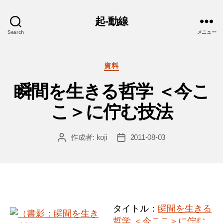
起-動線
Search
メニュー
カ
資料
テ
瞬間を生きる哲学 ＜今こ
ゴ
リ
こ＞に佇む技法
ー
作成者:
koji
2011-08-03
投
投
稿
稿
者
日
タイトル：
瞬間を生きる
哲学 ＜今ここ＞に佇む