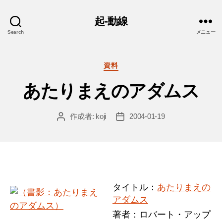
起-動線
Search
メニュー
カ
資料
テ
あたりまえのアダムス
ゴ
リ
ー
作成者:
koji
2004-01-19
投
投
稿
稿
者
日
タイトル：
あたりまえの
アダムス
著者：ロバート・アップ