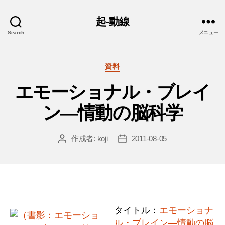
起-動線
Search
メニュー
カ
資料
テ
エモーショナル・ブレイ
ゴ
リ
ン―情動の脳科学
ー
作成者:
koji
2011-08-05
投
投
稿
稿
者
日
タイトル：
エモーショナ
ル・ブレイン―情動の脳