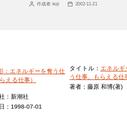
作成者:
koji
2002-11-21
投
投
稿
稿
者
日
タイトル：
エネルギ
う仕事、もらえる仕
著者：藤原 和博(著)
社：新潮社
：1998-07-01