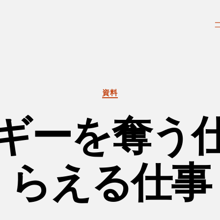
カ
資料
テ
ゴ
ギーを奪う
リ
ー
らえる仕事