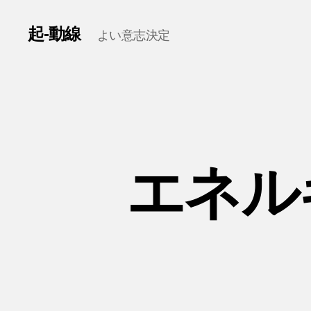
起-動線
よい意志決定
エネル