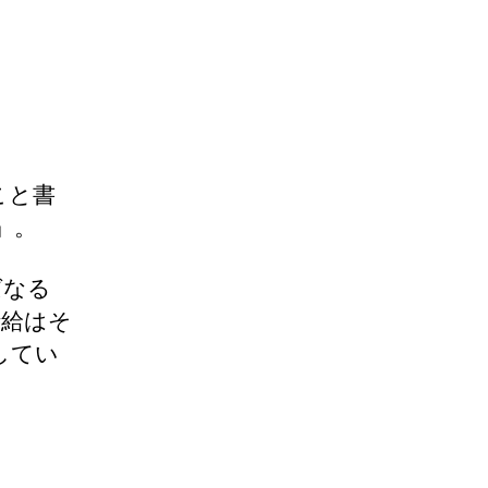
こと書
」。
ばなる
時給はそ
してい