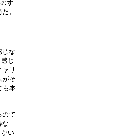
せのす
時だ。
感じな
を感じ
キャリ
人がそ
ても本
るので
得な
とかい