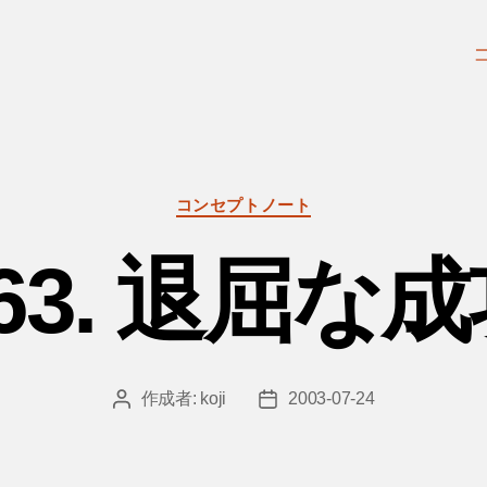
カ
コンセプトノート
テ
ゴ
63. 退屈な
リ
ー
作成者:
koji
2003-07-24
投
投
稿
稿
者
日