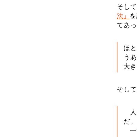
そして
法』
を
てあっ
ほと
うあ
大き
そして
人
だ。
一