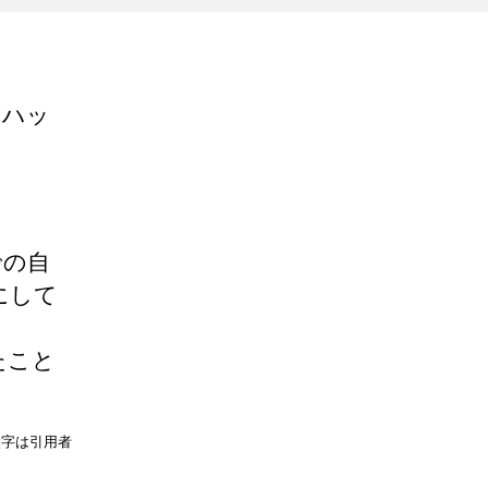
、ハッ
での自
にして
たこと
太字は引用者