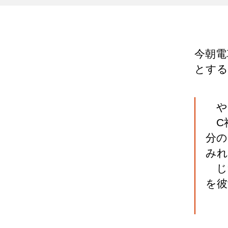
今朝電
とする
や
C
分の
みれ
じ
を彼