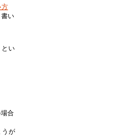
い方
う書い
」とい
の場合
ようが