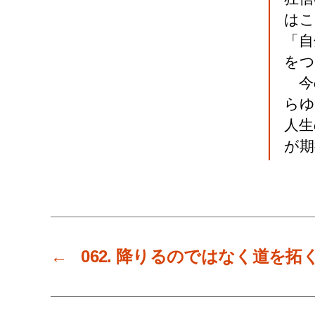
はこ
「自
をつ
今
らゆ
人生
が期
←
062. 降りるのではなく道を拓