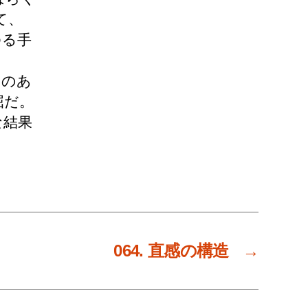
て、
ゆる手
中のあ
屈だ。
な結果
064. 直感の構造
→