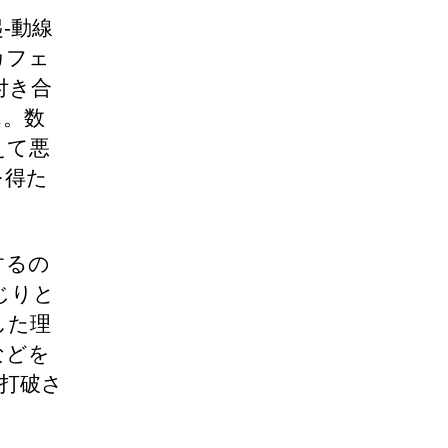
-動線
カフェ
付き合
ん。数
えて悪
を得た
するの
じりと
した理
などを
打破さ