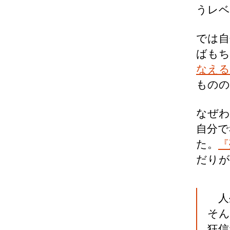
うレベ
では自
ばもち
なえる
ものの
なぜわ
自分で
た。
『
だりが
人
そん
狂信