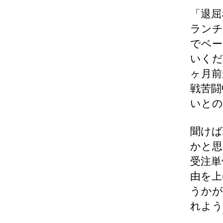
「退屈
ランチ
でベー
いくだ
ヶ月前
戦苦闘
いとの
聞けば
かと思
受注単
由を上
うかが
れよう