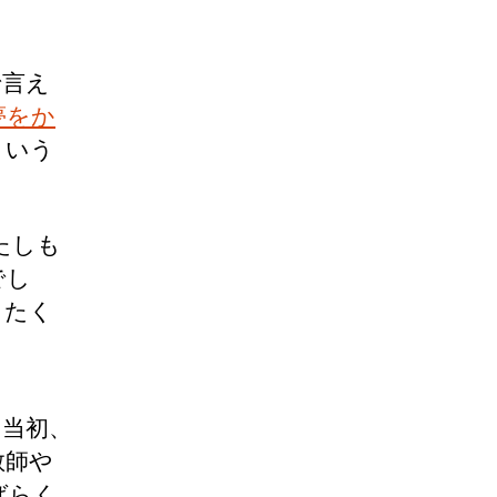
で言え
夢をか
という
たしも
でし
きたく
当初、
教師や
ばらく