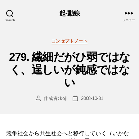
起-動線
Search
メニュー
カ
コンセプトノート
テ
279. 繊細だがひ弱ではな
ゴ
リ
く、逞しいが鈍感ではな
ー
い
作成者:
koji
2008-10-31
投
投
稿
稿
者
日
競争社会から共生社会へと移行していく（いかな