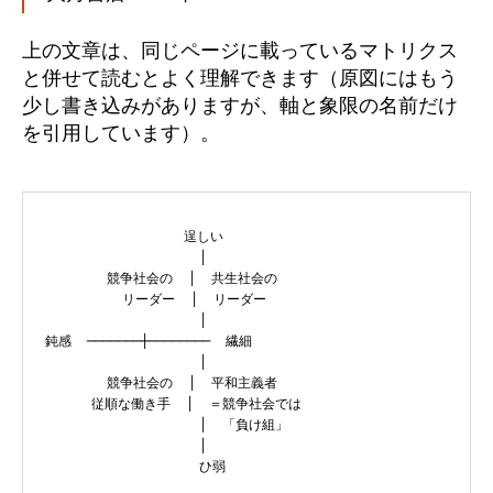
上の文章は、同じページに載っているマトリクス
と併せて読むとよく理解できます（原図にはもう
少し書き込みがありますが、軸と象限の名前だけ
を引用しています）。
                  逞しい                    

                    │                      

        競争社会の  │  共生社会の          

          リーダー  │  リーダー            

                    │                      

鈍感  ───────┼────────  繊細

                    │                      

        競争社会の  │  平和主義者          

      従順な働き手  │  ＝競争社会では      

                    │  「負け組」          

                    │                      

                    ひ弱                    