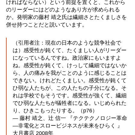
ければならない）という前提を置くと、これから
のリーダーにはどのようなあり方が求められる
か。発明家の藤村 靖之氏は繊細さとたくましさを
併せ持つことだと説いています。
（引用者注：現在の日本のような競争社会で
は）感受性が鈍くて、たくましい人がリーダー
になっているんですね。政治家にもいますよ
ね。感受性が鈍くて、けっして繊細ではないか
ら、人の痛みを我がことのように感じることは
できない。けれどたくましい。感受性が鈍くて
ひ弱な人たちが、この人たちの子分になる。そ
れは学校でもそうです。感受性が強くて、繊細
でひ弱な人たちが犠牲者になる。いじめられた
り、ひきこもったりする。（p76）
― 藤村 靖之、辻 信一 『テクテクノロジー革命
―非電化とスロービジネスが未来をひらく 』
大月書店 2008年