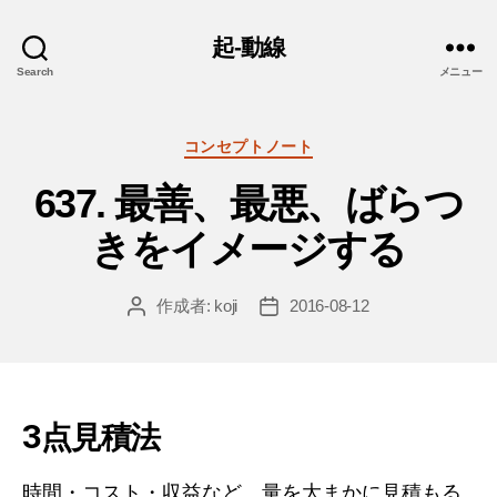
起-動線
Search
メニュー
カ
コンセプトノート
テ
637. 最善、最悪、ばらつ
ゴ
リ
きをイメージする
ー
作成者:
koji
2016-08-12
投
投
稿
稿
者
日
3点見積法
時間・コスト・収益など、量を大まかに見積もる