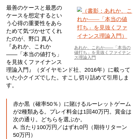
最善のケースと最悪の
ケースを想定するとい
う心得の重要性をあら
ためて気づかせてくれ
たのが、野口 真人
『あれか、これか
あれか、これか――「本当の
値打ち」を見抜くファイナン
――「本当の値打ち」
ス理論入門
を見抜くファイナンス
理論入門』（ダイヤモンド社、2016年）に載って
いた小クイズでした。すこし切り詰めて引用しま
す。
赤か黒（確率50％）に賭けるルーレットゲーム
が2種類ある。プレイ料金は1回40万円。賞金は
次の通り。どちらを選ぶか。
A. 当たり100万円／はずれ0円（期待リターン
50万円）