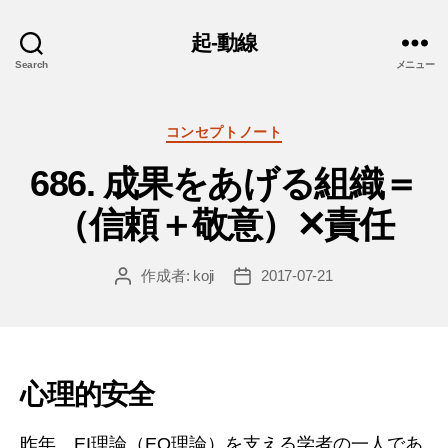
起-動線
Search
メニュー
カ
コンセプトノート
テ
686. 成果をあげる組織＝
ゴ
リ
（信頼＋敬意）✕責任
ー
作成者:
koji
2017-07-21
投
投
稿
稿
者
日
心理的安全
昨年、EI理論（EQ理論）を支える学者の一人であ