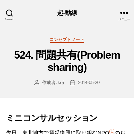
起-動線
Search
メニュー
カ
コンセプトノート
テ
524. 問題共有(Problem
ゴ
リ
sharing)
ー
作成者:
koji
2014-05-20
投
投
稿
稿
者
日
ミニコンサルセッション
(1)
先日、東北地方で震災復興に取り組むNPO
のお