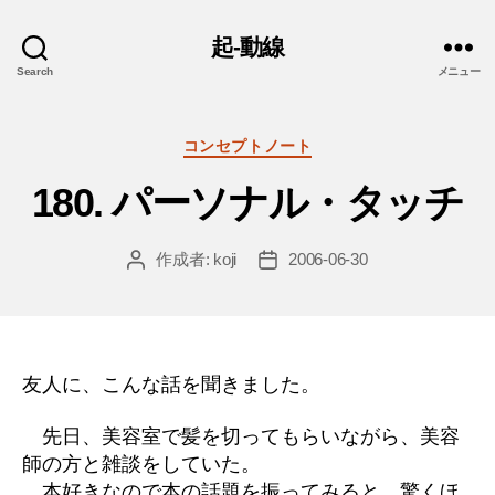
起-動線
Search
メニュー
カ
コンセプトノート
テ
180. パーソナル・タッチ
ゴ
リ
ー
作成者:
koji
2006-06-30
投
投
稿
稿
者
日
友人に、こんな話を聞きました。
先日、美容室で髪を切ってもらいながら、美容
師の方と雑談をしていた。
本好きなので本の話題を振ってみると、驚くほ