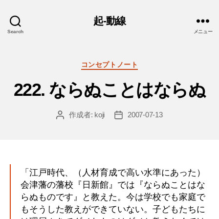
起-動線
Search
メニュー
カ
コンセプトノート
テ
222. ならぬことはならぬ
ゴ
リ
ー
作成者:
koji
2007-07-13
投
投
稿
稿
者
日
「江戸時代、（人材育成で高い水準にあった）
会津藩の藩校『日新館』では『ならぬことはな
らぬものです』と教えた。今は学校でも家庭で
もそうした教えができていない。子どもたちに