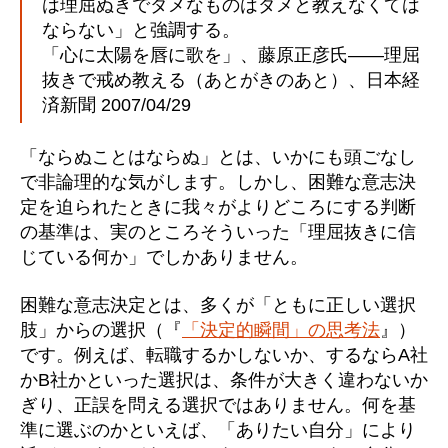
は理屈ぬきでダメなものはダメと教えなくては
ならない」と強調する。
「心に太陽を唇に歌を」、藤原正彦氏――理屈
抜きで戒め教える（あとがきのあと）、日本経
済新聞 2007/04/29
「ならぬことはならぬ」とは、いかにも頭ごなし
で非論理的な気がします。しかし、困難な意志決
定を迫られたときに我々がよりどころにする判断
の基準は、実のところそういった「理屈抜きに信
じている何か」でしかありません。
困難な意志決定とは、多くが「ともに正しい選択
肢」からの選択（『
「決定的瞬間」の思考法
』）
です。例えば、転職するかしないか、するならA社
かB社かといった選択は、条件が大きく違わないか
ぎり、正誤を問える選択ではありません。何を基
準に選ぶのかといえば、「ありたい自分」により