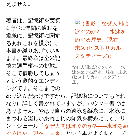
えません。
著者は、記憶術を実際
に学ぶ1年間の過程を
縦糸に、記憶術に関す
るあれこれを横糸に、
本書を織りあげていき
ます。最終章は全米記
憶力選手権への挑戦。
なぜ人間は泳ぐのか?――水
泳をめぐる歴史、現在、未来
そこで優勝してしまう
(ヒストリカル・スタディー
という劇的なエンディ
ズ)
ングです。そこまでの
めり込んだわけですから、記憶術についてもそれ
なりに詳しく書かれていますが、ハウツー書では
ありません。やはり自らの遠泳を縦糸に、水泳に
まつわる楽しいあれこれの知識を横糸にした、リ
ン・シェール『
なぜ人間は泳ぐのか?――水泳をめ
ぐる歴史、現在、未来
』という本とよく似た、プ