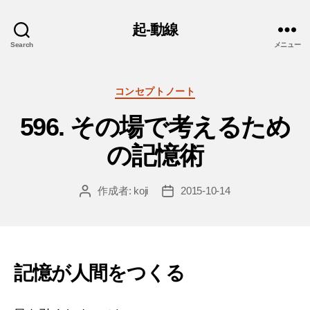
起-動線
Search
メニュー
カ
コンセプトノート
テ
596. その場で考えるため
ゴ
リ
の記憶術
ー
作成者:
koji
2015-10-14
投
投
稿
稿
者
日
記憶が人間をつくる