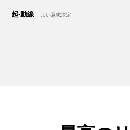
起-動線
よい意志決定