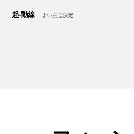
起-動線
よい意志決定