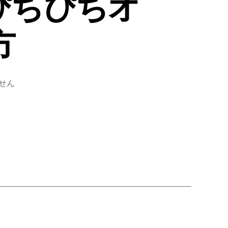
ぴちぴちオ
方
せん