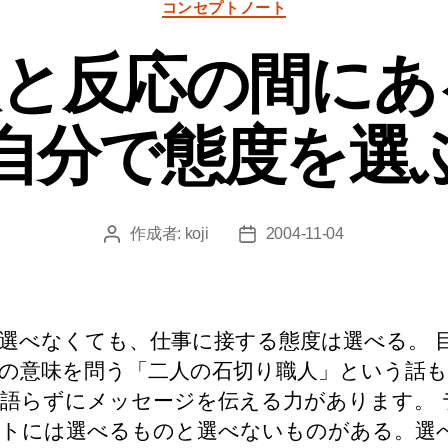
ち
コンセプトノート
テ
オ
ゴ
フ
刺激と反応の間に
リ
ィ
ー
ス
の
自分で態度を選
つ
く
り
方
作成者:
koji
2004-11-04
投
投
へ
稿
稿
の
者
日
選べなくても、仕事に接する態度は選べる。 
の意味を問う「二人の石切り職人」という話
語らずにメッセージを伝える力があります。 
トには選べるものと選べないものがある。選