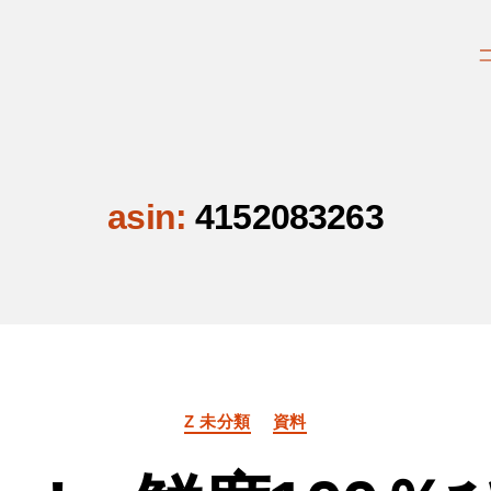
asin:
4152083263
カ
Z 未分類
資料
テ
ゴ
リ