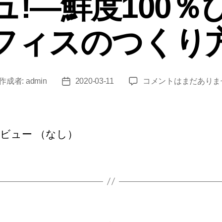
ュ!―鮮度100％
ー
フィスのつくり
フ
作成者:
admin
2020-03-11
コメントはまだありま
投
ィ
稿
ッ
日
シ
ュ!
ビュー （なし）
―
鮮
度
100％
ぴ
ち
ぴ
カ