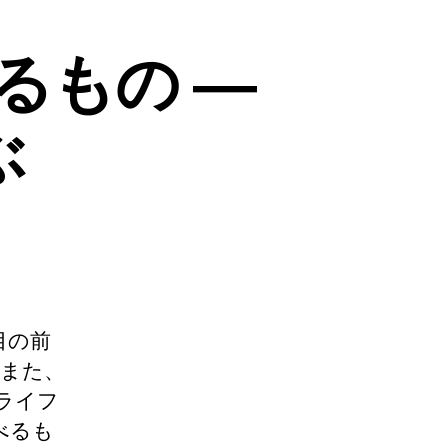
あるもの ―
ぶ
目の前
もまた、
ライフ
べるも