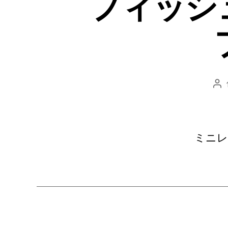
フィッシ
投
稿
者
ミニレ