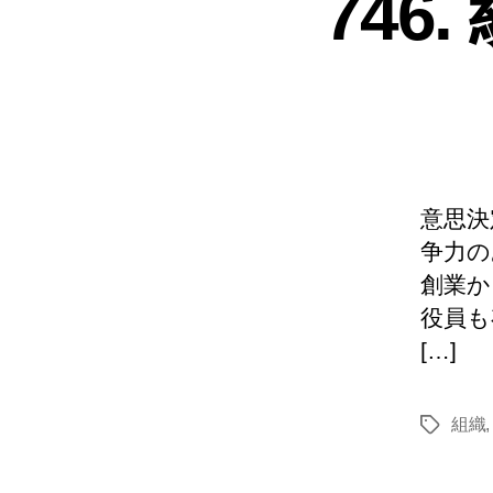
746
意思決
争力の
創業か
役員も
[…]
組織
タ
グ