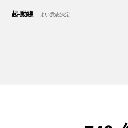
起-動線
よい意志決定