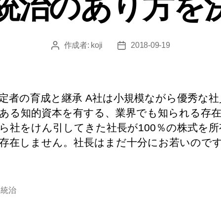
. 統治のあり方
ー
作成者:
koji
2018-09-19
投
投
稿
稿
者
日
定者の育成と継承 A社は小規模ながら優秀な社
ある知的資本を有する、業界でも知られる存
ら社をけん引してきた社長が100％の株式を所
存在しません。社長はまだ十分にお若いのです
,
統治