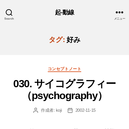
起-動線
Search
メニュー
タグ:
好み
カ
コンセプトノート
テ
030. サイコグラフィー
ゴ
リ
（psychography）
ー
作成者:
koji
2002-11-15
投
投
稿
稿
者
日