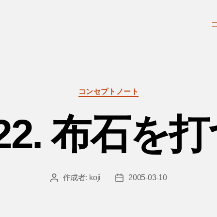
カ
コンセプトノート
テ
ゴ
22. 布石を
リ
ー
作成者:
koji
2005-03-10
投
投
稿
稿
者
日