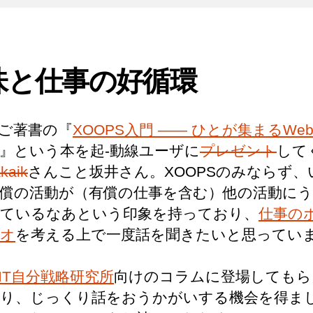
味と仕事の好循環
ご著書の『
XOOPS入門 ―― ひとが集まるWe
』という本を起-動線ユーザに
プレゼント
して
kaik
さんこと坂井さん。XOOPSのみならず、
償の活動が（有償の仕事を含む）他の活動に
ているなあという印象を持っており、
仕事の
オ
を考える上で一度話を聞きたいと思ってい
IT自分戦略研究所
向けのコラムに登場してもら
り、じっくり話をおうかがいする機会を得ま