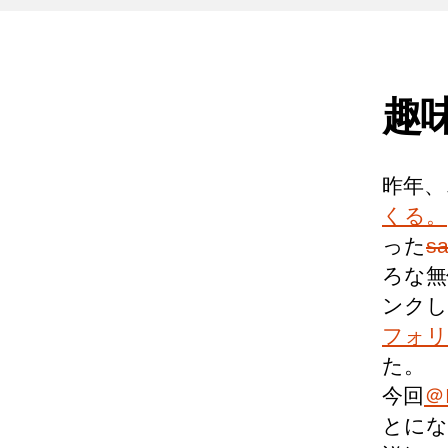
趣
昨年、
くる。
った
sa
ろな無
ンクし
フォリ
た。
今回
＠
とにな