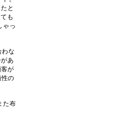
ったと
っても
しゃっ
合わな
会があ
顧客が
過性の
また布