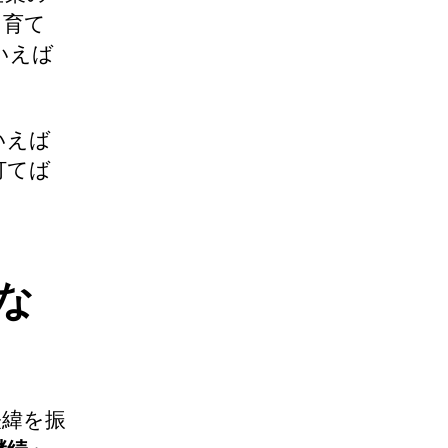
を育て
いえば
いえば
打てば
な
経緯を振