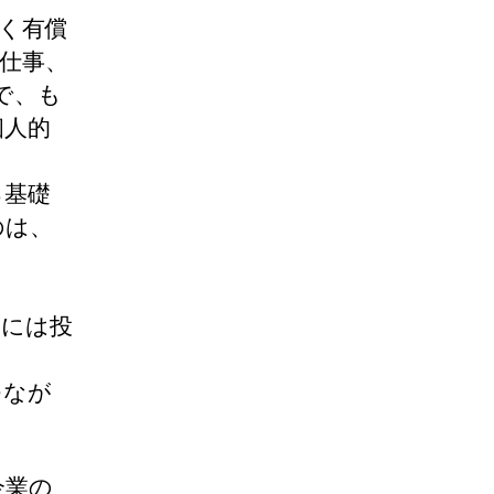
く有償
仕事、
で、も
個人的
る基礎
のは、
的には投
つなが
企業の