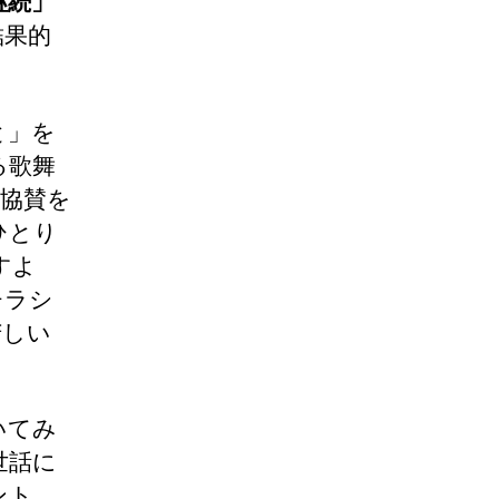
継続」
結果的
と」を
る歌舞
協賛を
ひとり
すよ
チラシ
苦しい
いてみ
世話に
ント。