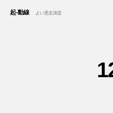
起-動線
よい意志決定
1