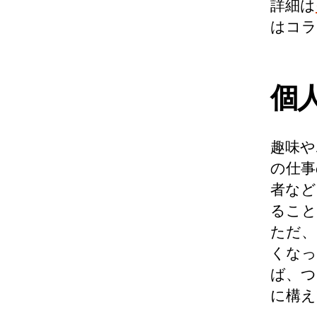
詳細は
はコラ
個
趣味や
の仕事
者など
ること
ただ、
くなっ
ば、つ
に構え