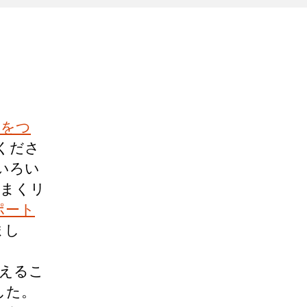
bをつ
くださ
いろい
うまくリ
ポート
まし
えるこ
した。