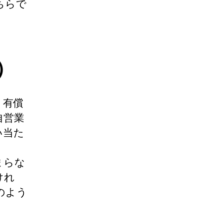
ちらで
）
、有償
自営業
い当た
まらな
けれ
のよう