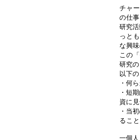
チャー
の仕事
研究活
っとも
な興味
この「
研究の
以下の
・何ら
・短期
資に見
・当初
ること
一個人