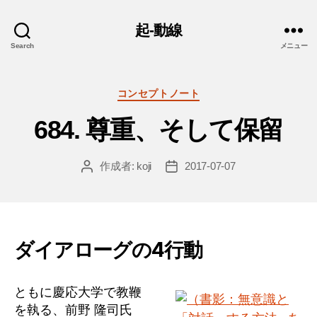
起-動線
Search
メニュー
カ
コンセプトノート
テ
684. 尊重、そして保留
ゴ
リ
ー
作成者:
koji
2017-07-07
投
投
稿
稿
者
日
ダイアローグの4行動
ともに慶応大学で教鞭
を執る、前野 隆司氏