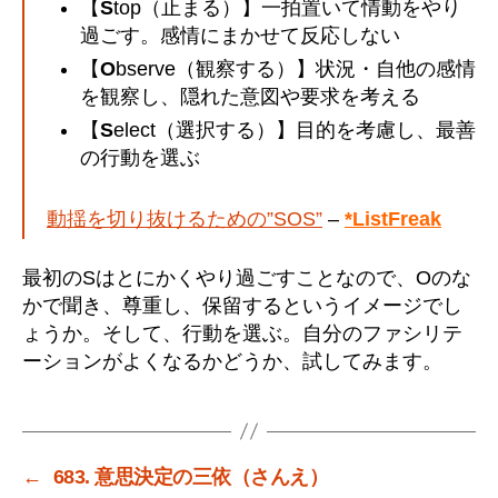
【
S
top（止まる）】一拍置いて情動をやり
過ごす。感情にまかせて反応しない
【
O
bserve（観察する）】状況・自他の感情
を観察し、隠れた意図や要求を考える
【
S
elect（選択する）】目的を考慮し、最善
の行動を選ぶ
動揺を切り抜けるための”SOS”
–
*ListFreak
最初のSはとにかくやり過ごすことなので、Oのな
かで聞き、尊重し、保留するというイメージでし
ょうか。そして、行動を選ぶ。自分のファシリテ
ーションがよくなるかどうか、試してみます。
←
683. 意思決定の三依（さんえ）