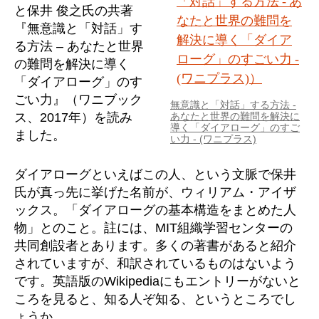
と保井 俊之氏の共著
『無意識と「対話」す
る方法 – あなたと世界
の難問を解決に導く
「ダイアローグ」のす
ごい力』（ワニブック
無意識と「対話」する方法 -
ス、2017年）を読み
あなたと世界の難問を解決に
導く「ダイアローグ」のすご
ました。
い力 - (ワニプラス)
ダイアローグといえばこの人、という文脈で保井
氏が真っ先に挙げた名前が、ウィリアム・アイザ
ックス。「ダイアローグの基本構造をまとめた人
物」とのこと。註には、MIT組織学習センターの
共同創設者とあります。多くの著書があると紹介
されていますが、和訳されているものはないよう
です。英語版のWikipediaにもエントリーがないと
ころを見ると、知る人ぞ知る、というところでし
ょうか。