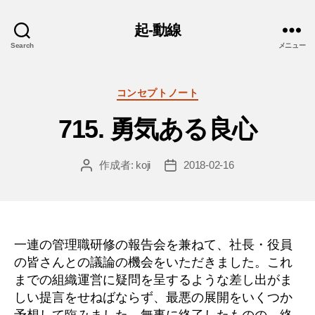
起-動線
Search
メニュー
カ
コンセプトノート
テ
715. 勇気ある良心
ゴ
リ
ー
作成者:
koji
2018-02-16
投
投
稿
稿
者
日
一連の管理職研修の報告会を兼ねて、社長・役員
の皆さんとの議論の機会をいただきました。これ
までの組織運営に疑問を呈するような差し出がま
しい提言をせねばならず、最悪の展開をいくつか
予想して臨みました。無事に終了したものの、終