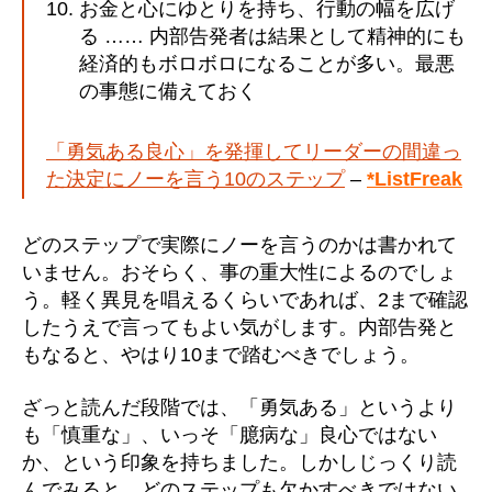
お金と心にゆとりを持ち、行動の幅を広げ
る …… 内部告発者は結果として精神的にも
経済的もボロボロになることが多い。最悪
の事態に備えておく
「勇気ある良心」を発揮してリーダーの間違っ
た決定にノーを言う10のステップ
–
*ListFreak
どのステップで実際にノーを言うのかは書かれて
いません。おそらく、事の重大性によるのでしょ
う。軽く異見を唱えるくらいであれば、2まで確認
したうえで言ってもよい気がします。内部告発と
もなると、やはり10まで踏むべきでしょう。
ざっと読んだ段階では、「勇気ある」というより
も「慎重な」、いっそ「臆病な」良心ではない
か、という印象を持ちました。しかしじっくり読
んでみると、どのステップも欠かすべきではない