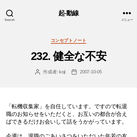
起-動線
Search
メニュー
カ
コンセプトノート
テ
232. 健全な不安
ゴ
リ
ー
作成者:
koji
2007-10-05
投
投
稿
稿
者
日
「転機収集家」を自任しています。ですので転退
職のお知らせをいただくと、お互いの都合が合え
ばできるだけお会いして話をうかがっています。
今週は、退職のごあいさつをいただいた年若の友