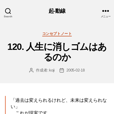
起-動線
Search
メニュー
カ
コンセプトノート
テ
120. 人生に消しゴムはあ
ゴ
リ
るのか
ー
作成者:
koji
2005-02-18
投
投
稿
稿
者
日
「過去は変えられるけれど、未来は変えられな
い」
これが現実です。