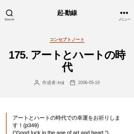
起-動線
Search
メニュー
カ
コンセプトノート
テ
175. アートとハートの時
ゴ
リ
代
ー
作成者:
koji
2006-05-19
投
投
稿
稿
者
日
アートとハートの時代での幸運をお祈りしま
す！(p349)
(“Good luck in the age of art and heart.”)