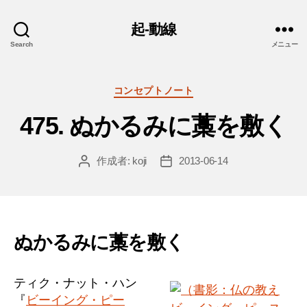
起-動線
Search
メニュー
カ
コンセプトノート
テ
475. ぬかるみに藁を敷く
ゴ
リ
ー
作成者:
koji
2013-06-14
投
投
稿
稿
者
日
ぬかるみに藁を敷く
ティク・ナット・ハン
『
ビーイング・ピー