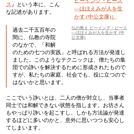
ス
』という本に、こん
な記述があります。
仏の教え ビーイング・ピース
過去二千五百年の
―ほほえみが人を生かす (中
間に、仏教の寺院
公文庫)
のなかで、「和解
のための七つの実践」と呼ばれる方法が発達し
ました。このようなテクニックは、僧たちの集
団での諍いを解決するために形成されたもので
すが、私たちの家庭、社会でも、役に立つので
はないかと思います。
ここでいう諍いとは、二人の僧が対立し、当事者
同士では和解できない状態を指します。お坊さん
もやっぱり諍いを起こすし、しかも方法論が発達
するほどに多いのかと、意外に思いつつも安心し
てしまいます。