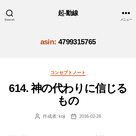
起-動線
Search
メニュー
asin:
4799315765
カ
コンセプトノート
テ
614. 神の代わりに信じる
ゴ
リ
もの
ー
作成者:
koji
2016-02-26
投
投
稿
稿
者
日